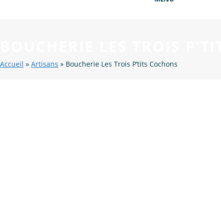
BOUCHERIE LES TROIS P’T
Accueil
»
Artisans
»
Boucherie Les Trois P’tits Cochons