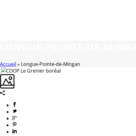
Nous joindre
Boutique
La TBCN
LONGUE-POINTE-DE-MING
Accueil
»
Longue-Pointe-de-Mingan